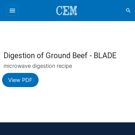
menu
search
Digestion of Ground Beef - BLADE
microwave digestion recipe
View PDF