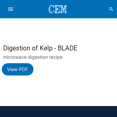
menu
search
Digestion of Kelp - BLADE
microwave digestion recipe
View PDF