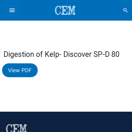
menu
search
Digestion of Kelp- Discover SP-D 80
View PDF