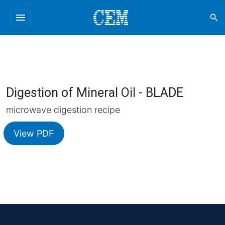
menu
search
Digestion of Mineral Oil - BLADE
microwave digestion recipe
View PDF