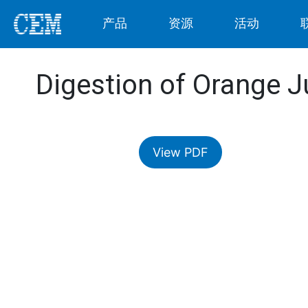
产品
资源
活动
Digestion of Orange J
View PDF