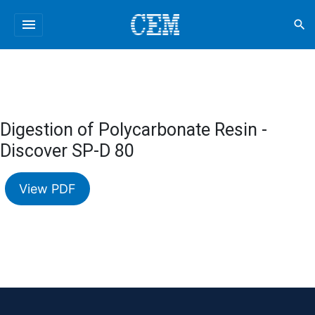
menu
search
Digestion of Polycarbonate Resin -
Discover SP-D 80
View PDF