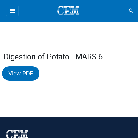
menu
search
Digestion of Potato - MARS 6
View PDF