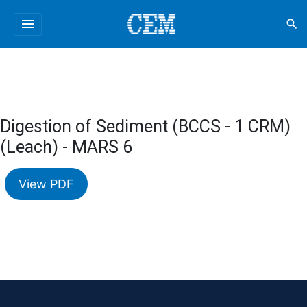
menu
search
Digestion of Sediment (BCCS - 1 CRM)
(Leach) - MARS 6
View PDF