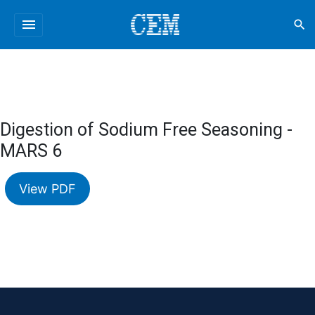
menu
search
Digestion of Sodium Free Seasoning -
MARS 6
View PDF