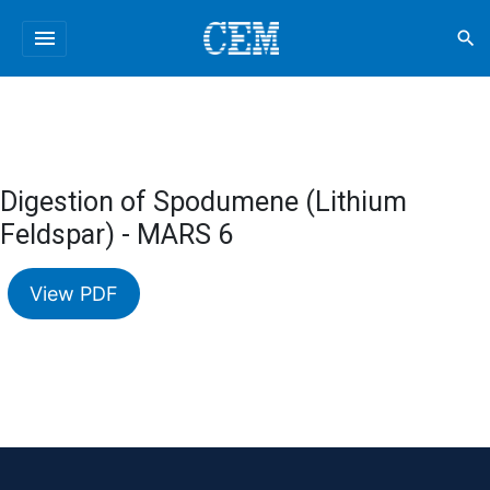
menu
search
Digestion of Spodumene (Lithium
Feldspar) - MARS 6
View PDF