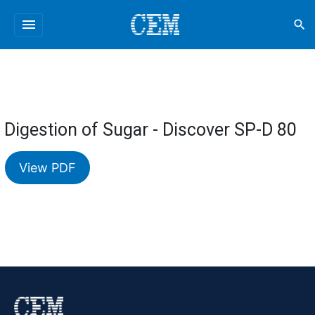
menu
search
Digestion of Sugar - Discover SP-D 80
View PDF