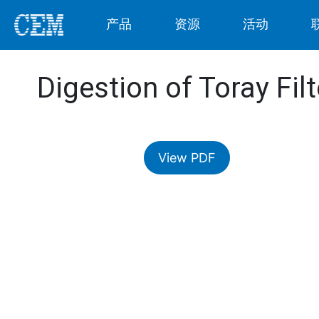
产品
资源
活动
Digestion of Toray Fil
View PDF