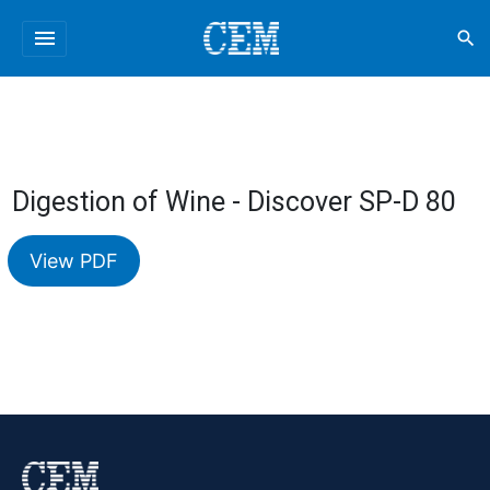
menu
search
Digestion of Wine - Discover SP-D 80
View PDF