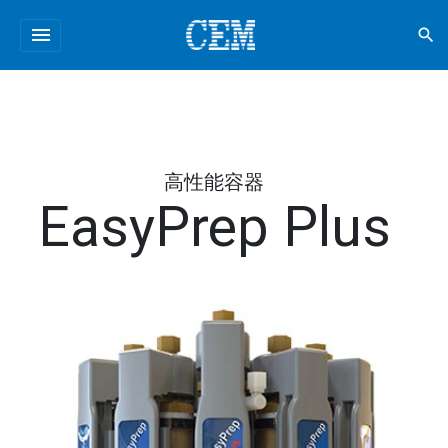
menu
search
高性能容器
EasyPrep Plus