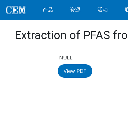
产品
资源
活动
Extraction of PFAS fr
NULL
View PDF