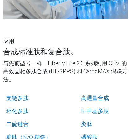
应用
合成标准肽和复合肽。
与先前型号一样，​​Liberty Lite 2.0 系列利用 ​CEM​​ 的
高效固相多肽合成 (HE-SPPS) 和 ​CarboMAX​ 偶联方
法。
支链多肽
高通量合成
环化多肽
N-甲基多肽
二硫键合
类肽
糖肽（N/O-糖链）
磷酸肽