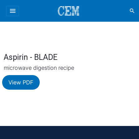
menu
search
Aspirin - BLADE
microwave digestion recipe
View PDF