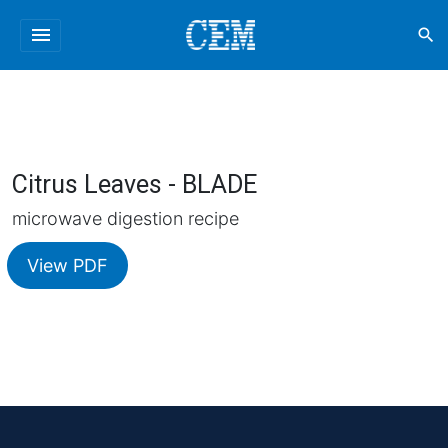
menu
search
Citrus Leaves - BLADE
microwave digestion recipe
View PDF