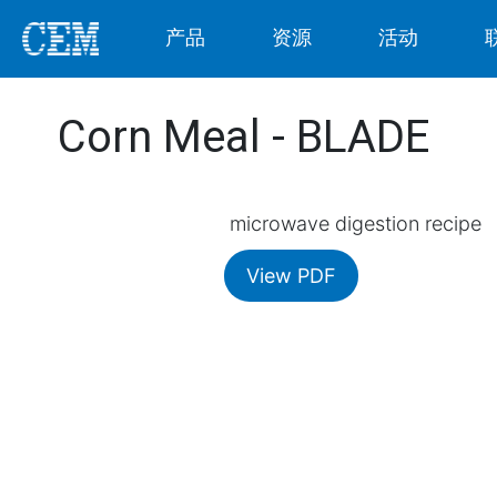
产品
资源
活动
Corn Meal - BLADE
microwave digestion recipe
View PDF