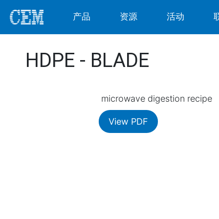
产品
资源
活动
HDPE - BLADE
microwave digestion recipe
View PDF