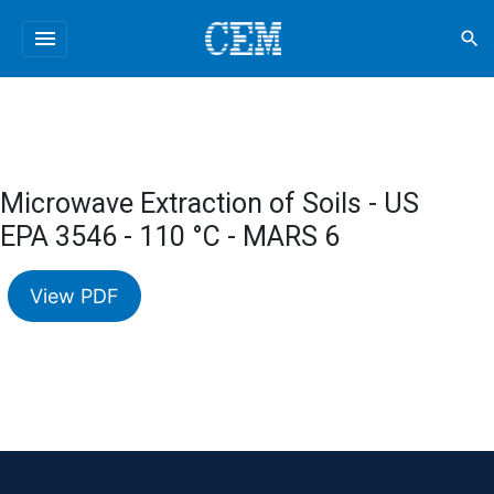
menu
search
Microwave Extraction of Soils - US
EPA 3546 - 110 °C - MARS 6
View PDF