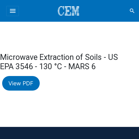
menu
search
Microwave Extraction of Soils - US
EPA 3546 - 130 °C - MARS 6
View PDF