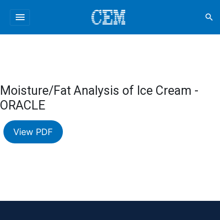
menu
search
Moisture/Fat Analysis of Ice Cream -
ORACLE
View PDF