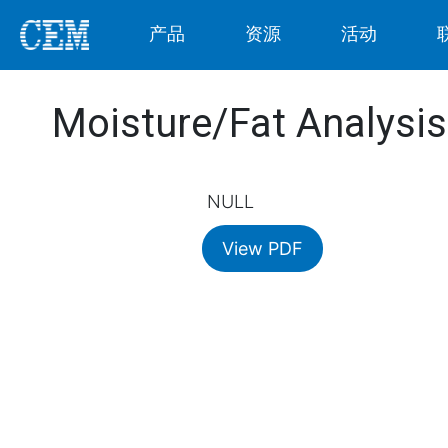
产品
资源
活动
Moisture/Fat Analysi
NULL
View PDF