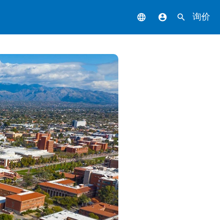
询价
language
account_circle
search