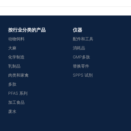
按行业分类的产品
仪器
动物饲料
配件和工具
大麻
消耗品
化学制造
GMP多肽
乳制品
替换零件
肉类和家禽
SPPS 试剂
多肽
PFAS 系列
加工食品
废水