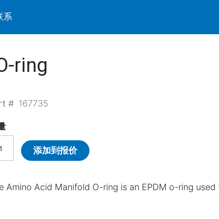
联系
O-ring
rt #
167735
量
添加到报价
e Amino Acid Manifold O-ring is an EPDM o-ring used to