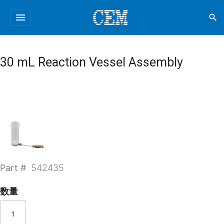
menu
search
30 mL Reaction Vessel Assembly
Part #
542435
数量