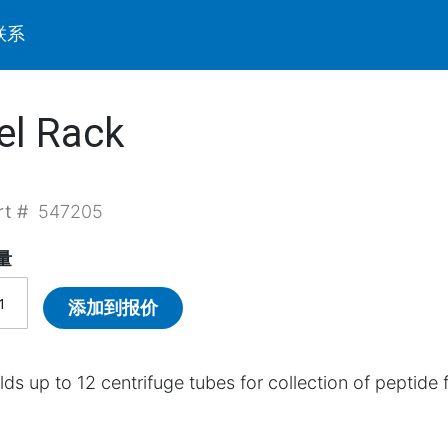
联系
el Rack
rt #
547205
量
添加到报价
lds up to 12 centrifuge tubes for collection of peptide