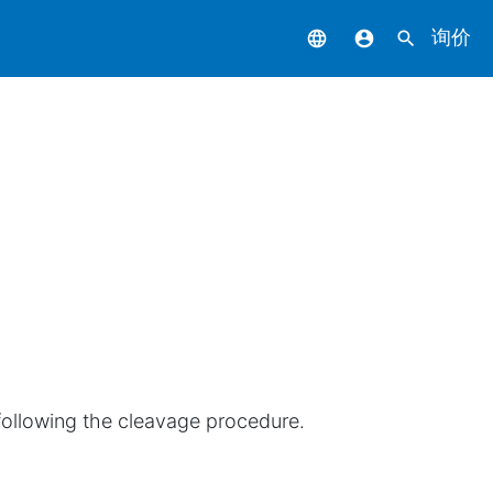
询价
language
account_circle
search
 following the cleavage procedure.