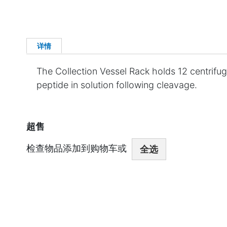
详情
The Collection Vessel Rack holds 12 centrifug
peptide in solution following cleavage.
超售
检查物品添加到购物车或
全选