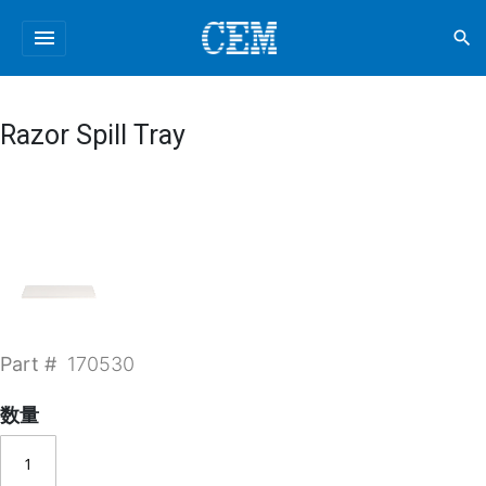
menu
search
Razor Spill Tray
Part #
170530
数量