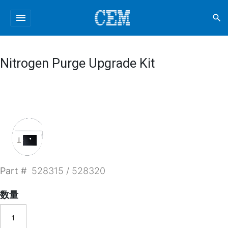
menu
search
Nitrogen Purge Upgrade Kit
Part #
528315 / 528320
数量