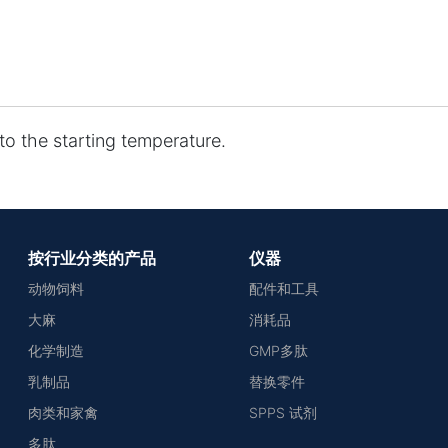
to the starting temperature.
按行业分类的产品
仪器
动物饲料
配件和工具
大麻
消耗品
化学制造
GMP多肽
乳制品
替换零件
肉类和家禽
SPPS 试剂
多肽