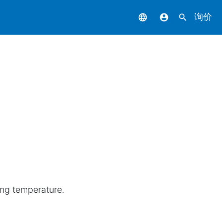
询价
language
account_circle
search
ing temperature.