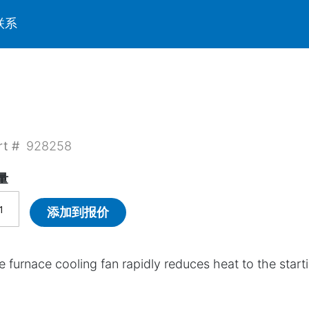
联系
rt #
928258
量
添加到报价
e furnace cooling fan rapidly reduces heat to the start