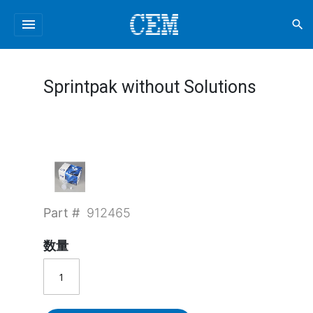
menu
search
Sprintpak without Solutions
Part #
912465
数量