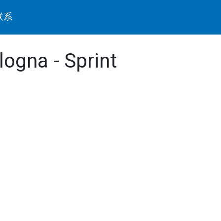
联系
logna - Sprint