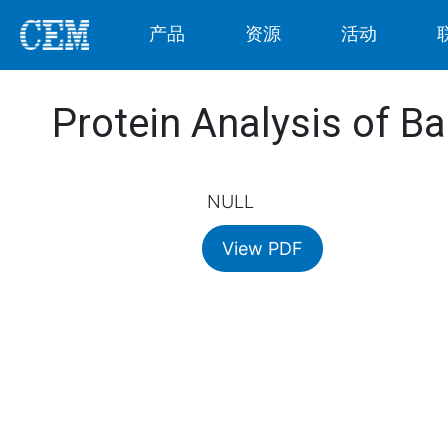
产品
资源
活动
Protein Analysis of Ba
NULL
View PDF