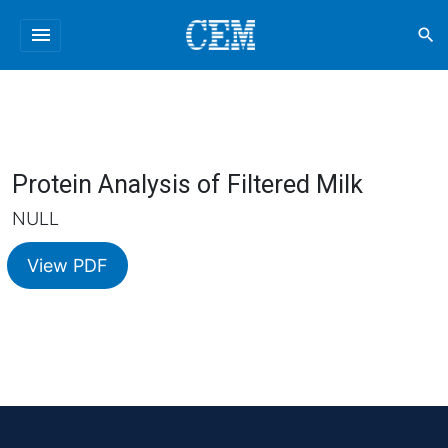
menu
search
Protein Analysis of Filtered Milk
NULL
View PDF