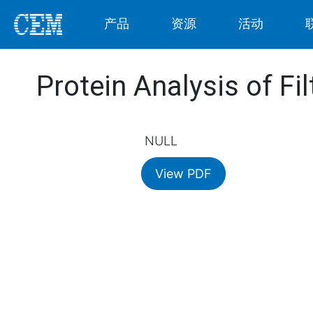
产品
资源
活动
Protein Analysis of Fil
NULL
View PDF