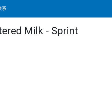
联系
tered Milk - Sprint