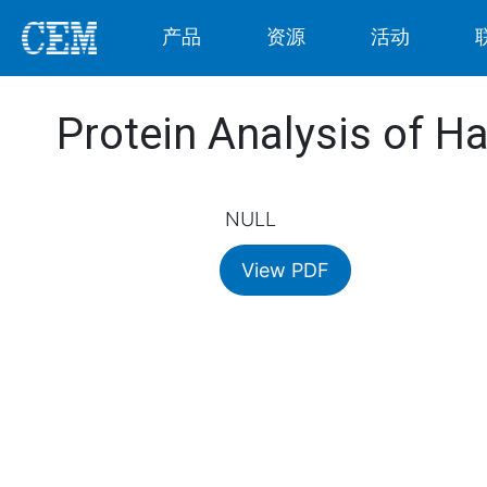
产品
资源
活动
Protein Analysis of H
NULL
View PDF