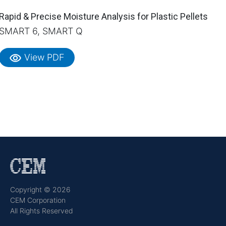
Rapid & Precise Moisture Analysis for Plastic Pellets
SMART 6, SMART Q
visibility
View PDF
Copyright © 2026
CEM Corporation
All Rights Reserved