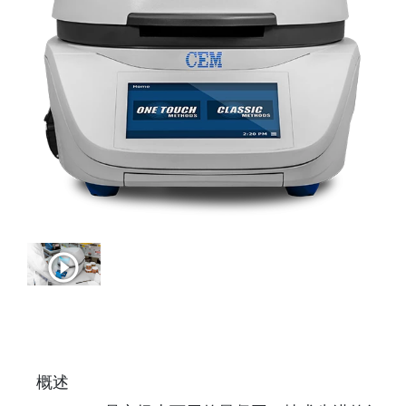
play_circle_outline
概述