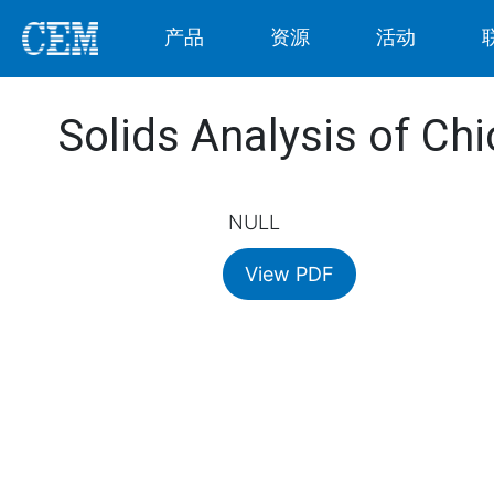
产品
资源
活动
Solids Analysis of Ch
NULL
View PDF