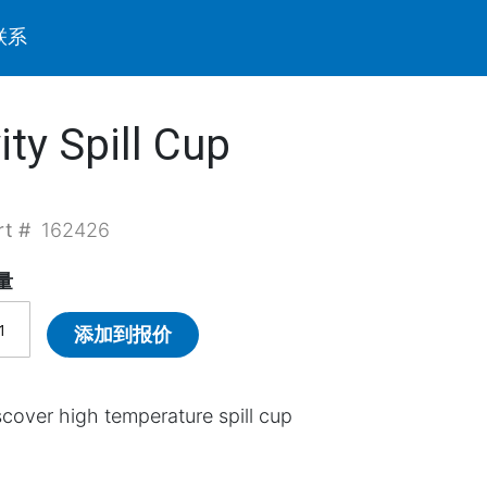
联系
ty Spill Cup
rt #
162426
量
添加到报价
scover high temperature spill cup