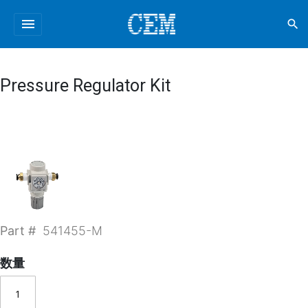
menu
search
Pressure Regulator Kit
Part #
541455-M
数量