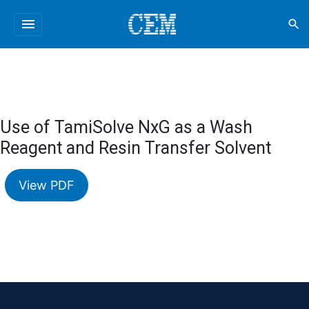
menu
search
Use of TamiSolve NxG as a Wash
Reagent and Resin Transfer Solvent
View PDF