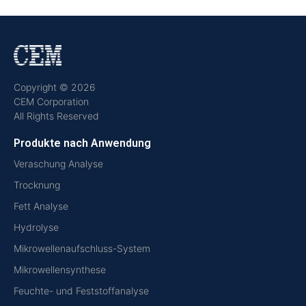
Copyright © 2026
CEM Corporation
All Rights Reserved
Produkte nach Anwendung
Veraschung Analyse
Trocknung
Fett Analyse
Hydrolyse
Mikrowellenaufschluss-System
Mikrowellensynthese
Feuchte- und Feststoffanalyse