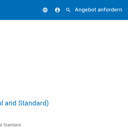
Angebot anfordern
language
account_circle
search
ol and Standard)
nd Standard.