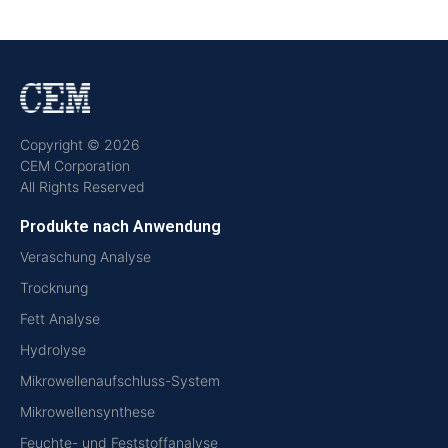
Copyright © 2026
CEM Corporation
All Rights Reserved
Produkte nach Anwendung
Veraschung Analyse
Trocknung
Fett Analyse
Hydrolyse
Mikrowellenaufschluss-System
Mikrowellensynthese
Feuchte- und Feststoffanalyse