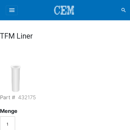
menu
search
TFM Liner
Part #
432175
Menge