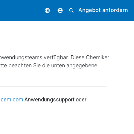
Angebot anfordern
language
account_circle
search
nwendungsteams verfügbar. Diese Chemiker
itte beachten Sie die unten angegebene
t@cem.com
Anwendungssupport oder