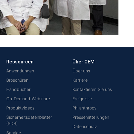
Ressourcen
Über CEM
Anwendungen
Über uns
Broschüren
Karriere
Handbücher
Kontaktieren Sie uns
On-Demand-Webinare
Ereignisse
Produktvideos
Philanthropy
Sicherheitsdatenblätter
Pressemitteilungen
(SDB)
Datenschutz
Service