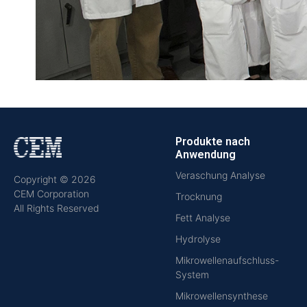
Produkte nach
Anwendung
Veraschung Analyse
Copyright © 2026
CEM Corporation
Trocknung
All Rights Reserved
Fett Analyse
Hydrolyse
Mikrowellenaufschluss-
System
Mikrowellensynthese