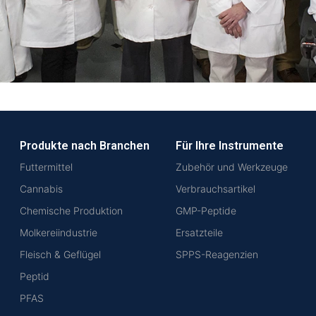
Produkte nach Branchen
Für Ihre Instrumente
Futtermittel
Zubehör und Werkzeuge
Cannabis
Verbrauchsartikel
Chemische Produktion
GMP-Peptide
Molkereiindustrie
Ersatzteile
Fleisch & Geflügel
SPPS-Reagenzien
Peptid
PFAS