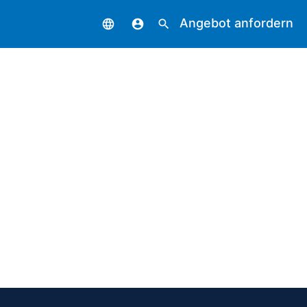
Angebot anfordern
language
account_circle
search