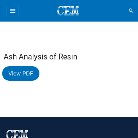
menu
search
Ash Analysis of Resin
View PDF