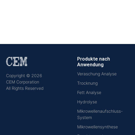
Produkte nach
Anwendung
Veraschung Analyse
Copyright © 2026
CEM Corporation
Trocknung
All Rights Reserved
Fett Analyse
Hydrolyse
Mikrowellenaufschluss-
System
Mikrowellensynthese