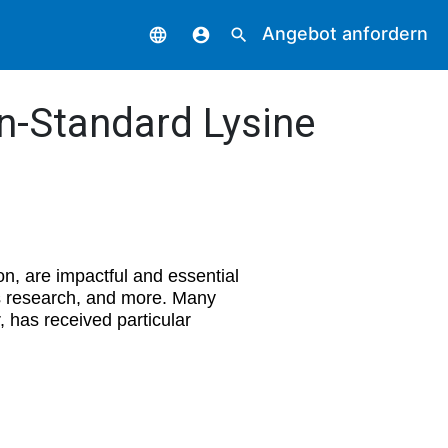
Angebot anfordern
language
account_circle
search
n-Standard Lysine
on, are impactful and essential
ls research, and more. Many
, has received particular