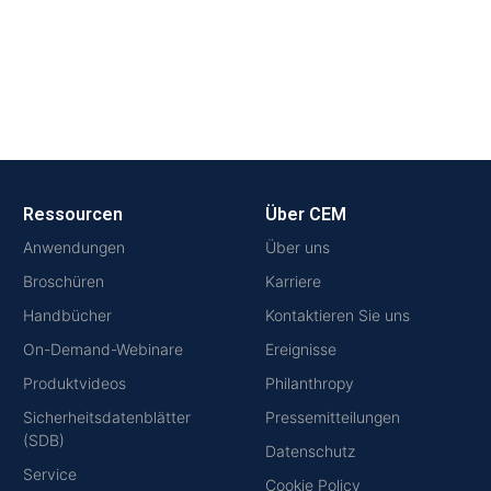
Ressourcen
Über CEM
Anwendungen
Über uns
Broschüren
Karriere
Handbücher
Kontaktieren Sie uns
On-Demand-Webinare
Ereignisse
Produktvideos
Philanthropy
Sicherheitsdatenblätter
Pressemitteilungen
(SDB)
Datenschutz
Service
Cookie Policy