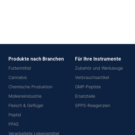
Produkte nach Branchen
Für Ihre Instrumente
Futtermittel
Zubehör und Werkzeuge
Cannabis
Verbrauchsartikel
Chemische Produktion
GMP-Peptide
Molkereiindustrie
Ersatzteile
Fleisch & Geflügel
SPPS-Reagenzien
Peptid
PFAS
Verarbeitete Lebensmittel