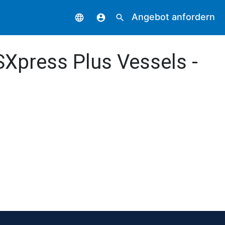
Angebot anfordern
language
account_circle
search
Xpress Plus Vessels -